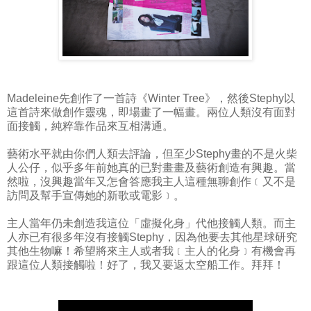
Madeleine先創作了一首詩《Winter Tree》，然後Stephy以
這首詩來做創作靈魂，即場畫了一幅畫。兩位人類沒有面對
面接觸，純粹靠作品來互相溝通。
藝術水平就由你們人類去評論，但至少Stephy畫的不是火柴
人公仔，似乎多年前她真的已對畫畫及藝術創造有興趣。當
然啦，沒興趣當年又怎會答應我主人這種無聊創作﹝又不是
訪問及幫手宣傳她的新歌或電影﹞。
主人當年仍未創造我這位「虛擬化身」代他接觸人類。而主
人亦已有很多年沒有接觸Stephy，因為他要去其他星球研究
其他生物嘛！希望將來主人或者我﹝主人的化身﹞有機會再
跟這位人類接觸啦！好了，我又要返太空船工作。拜拜！