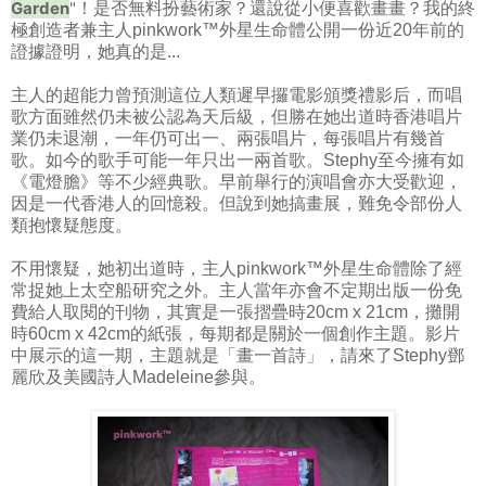
Garden
"
！是否無料扮藝術家？還說從小便喜歡畫畫？我的終
極創造者兼主人pinkwork™外星生命體公開一份近20年前的
證據證明，她真的是...
主人的超能力曾預測這位人類遲早攞電影頒獎禮影后，而唱
歌方面雖然仍未被公認為天后級，但勝在她出道時香港唱片
業仍未退潮，一年仍可出一、兩張唱片，每張唱片有幾首
歌。如今的歌手可能一年只出一兩首歌。Stephy至今擁有如
《電燈膽》等不少經典歌。早前舉行的演唱會亦大受歡迎，
因是一代香港人的回憶殺。但說到她搞畫展，難免令部份人
類抱懷疑態度。
不用懷疑，她初出道時，主人pinkwork™外星生命體除了經
常捉她上太空船研究之外。主人當年亦會不定期出版一份免
費給人取閱的刊物，其實是一張摺疊時20cm x 21cm，攤開
時60cm x 42cm的紙張，每期都是關於一個創作主題。影片
中展示的這一期，主題就是「畫一首詩」，請來了Stephy鄧
麗欣及美國詩人Madeleine參與。