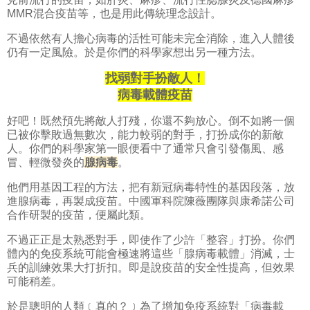
MMR混合疫苗等，也是用此傳統理念設計。
不過依然有人擔心病毒的活性可能未完全消除，進入人體後
仍有一定風險。於是你們的科學家想出另一種方法。
找弱對手扮敵人！
病毒載體疫苗
好吧！既然預先將敵人打殘，你還不夠放心。倒不如將一個
已被你擊敗過無數次，能力較弱的對手，打扮成你的新敵
人。你們的科學家第一眼便看中了通常只會引發傷風、感
冒、輕微發炎的
腺病
毒
。
他們用基因工程的方法，把有新冠病毒特性的基因段落，放
進腺病毒，再製成疫苗。
中國軍科院陳薇團隊與康希諾公司
合作研製的疫苗，便屬此類。
不過正正是太熟悉對手，即使作了少許「整容」打扮。你們
體內的免疫系統可能會極速將這些「腺病毒載體」消滅，士
兵的訓練效果大打折扣。即是說疫苗的安全性提高，但效果
可能稍差。
於是聰明的人類﹝真的？﹞為了增加免疫系統對「病毒載