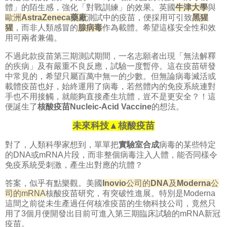
體」的陌生感，強化「對戰訓練」的效果。
英國
牛津大學
與
歐洲
AstraZeneca
藥
廠
測試中的疫苗，便採用可引致
黑猩
猩
，
而非人類感冒的
腺病毒
作為載體。希望這樣
安全性和效
用可兩者兼備。
不過此款疫苗第三期測試期間，
一名志願者出現「無法解釋
的疾病」及有嚴重不良反應，試驗一度暫停。這在疫苗研發
中常見的，希望只屬百萬中無一的少數。但無論病毒滅活或
載體疫苗也好，始終運用了病毒，若然體內的免疫系統連對
手也不用接觸，就能夠直接產生坑體，豈不是更安全？！這
便誕生了
核酸疫苗Nucleic-Acid Vaccine
的想法。
未來科技▲核酸疫苗
對了，人類科學家想到，單單把
實驗室合成
病毒的某些特定
的DNA或mRNA片段，而非整個病毒注入人體，能否同樣令
免疫系統受刺激，產生出對應的坑體？
答案，似乎有點樂觀。美國
Inovio
公司的
DNA
及
Moderna
公
司的mRNA
核酸疫苗研究，有突破性進展。特別是Moderna
這間之前從未生產過任何核准疫苗的生物科技公司，竟然只
用了3個月便開發出目前可進入第三期臨床試驗的mRNA新冠
疫苗。