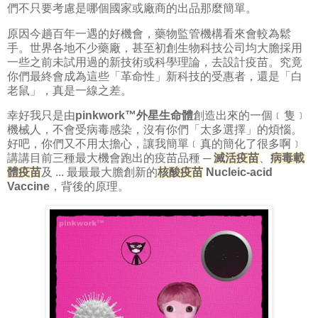
們不只要考慮是哪個國家或廠商的出品那麼簡單。
原因今趟百年一遇的好機會，藥物監管機構看來會較為鬆
手。世界各地不少藥廠，甚至初創生物科技公司均大膽採用
一些之前未試用過的新技術或科學理論，去設計疫苗。究竟
你們最終會成為這些「革命性」新科技的受惠者，還是「白
老鼠」，真是一線之差。
幸好我只是由
pinkwork™外星生命體
創造出來的一個﹝隻﹞
機械人，不會受病毒感染，沒有你們「太多選擇」的煩惱。
好吧，你們又不用太擔心，讓我簡單﹝真的簡化了很多啊﹞
講講目前三種最大機會跑出的疫苗品種 ─
滅活疫苗
、
病毒載
體疫苗
及 ... 最最最大膽創新的
核酸疫苗
Nucleic-acid
Vaccine
，背後的原理。