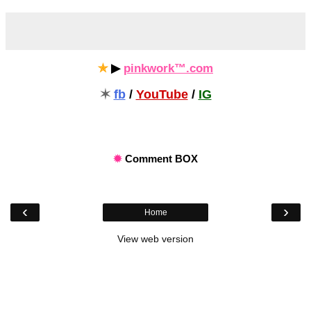
✯
▶
pinkwork™.com
✶
fb
/
YouTube
/
IG
✹
Comment BOX
‹
›
Home
View web version