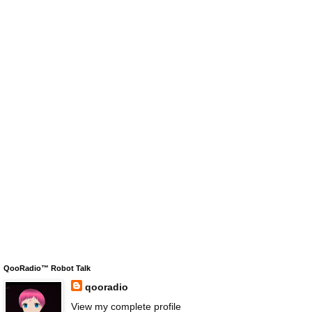
QooRadio™ Robot Talk
qooradio
View my complete profile