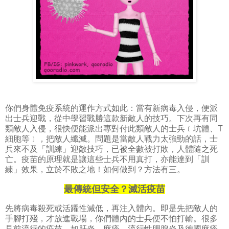
你們身體免疫系統的運作方式如此：當有新病毒入侵，便派
出士兵迎戰，從中學習戰勝這款新敵人的技巧。下次再有同
類敵人入侵，很快便能派出專對付此類敵人的士兵
﹝坑體、T
細胞等﹞，把
敵人纖滅。問題是當敵人戰力太強勁的話，士
兵來不及「訓練」迎敵技巧，已被全數被打敗，人體隨之死
亡。疫苗的原理就是讓這些士兵不用真打，亦能達到「訓
練」效果，立於不敗之地！如何做到？方法有三。
最傳統但安全？滅活疫苗
先將病毒殺死或活躍性減低，再注入體內。即是先把敵人的
手腳打殘，才放進戰場，你們體內的士兵便不怕打輸。很多
見前流行的疫苗，如肝炎、麻疹、流行性腮腺炎及德國麻疹