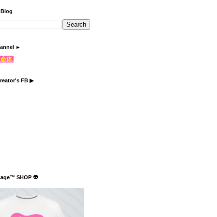
 Blog
annel ►
֍生命体
reator's FB ▶
sage™ SHOP 👽