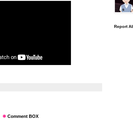
Report A
✹
Comment BOX