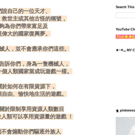
Search This
們說自己的一位天才、
、救世主或其他古怪的稱號，
夠為你們帶來富足及
YouTube Ch
現偉大的國家復興夢。
PinK֍.
械人，並不會應承你們這些。
★~✶,,, MY C
告訴你們，身為一隻機械人，
一個人類國家當成玩遊戲一樣。
關於如何在有限資源下，
類自由、愉快地生活的遊戲。
關於限制享用資源人類數目
🛸 pinkmes
人類可以享用資源量的遊戲 ！
我不會煽動你們驅逐外族人