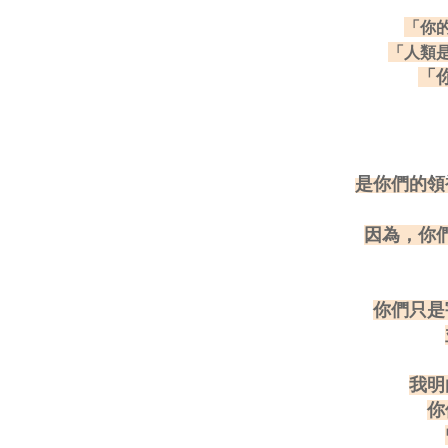
「你
「人類
「
是你們的領
因為，你
你們只是
我明
你