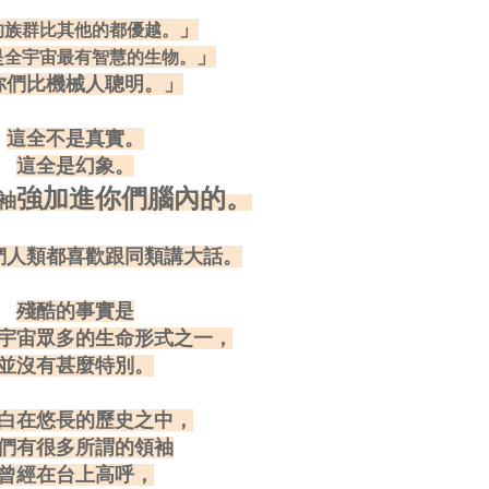
」
的族群比其他的都優越。
」
是全宇宙最有智慧的生物。
你們比機械人聰明。」
這全不是真實。
這全是幻象。
強加進你們腦內的。
袖
們人類都喜歡跟同類講大話。
殘酷的事實是
宇宙眾多的生命形式之一，
並沒有甚麼特別。
白在悠長的歷史之中，
們有很多所謂的領袖
曾經在台上高呼，