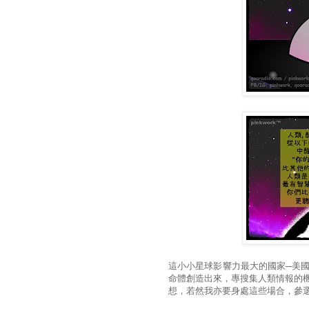
這小小星球影響力最大的國家─美
命體創造出來，專搜集人類情報的
想，若然我亦要身處這些場合，參