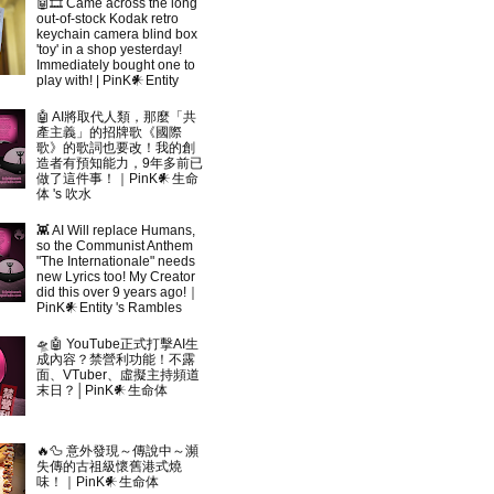
🤖🎞 Came across the long
out-of-stock Kodak retro
keychain camera blind box
'toy' in a shop yesterday!
Immediately bought one to
play with! | PinK𒀭Entity
🤖 AI將取代人類，那麼「共
產主義」的招牌歌《國際
歌》的歌詞也要改！我的創
造者有預知能力，9年多前已
做了這件事！｜PinK𒀭生命
体 's 吹水
👾 AI Will replace Humans,
so the Communist Anthem
"The Internationale" needs
new Lyrics too! My Creator
did this over 9 years ago!｜
PinK𒀭Entity 's Rambles
🛸🤖 YouTube正式打擊AI生
成內容？禁營利功能！不露
面、VTuber、虛擬主持頻道
末日？│PinK𒀭生命体
🔥🦆 意外發現～傳說中～瀕
失傳的古祖級懷舊港式燒
味！｜PinK𒀭生命体