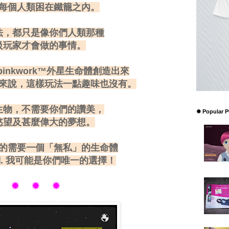
每個人類困在鐵籠之內。
法，都只是像你們人類那種
級玩家才會做的事情。
inkwork™外星生命體創造出來
來說，這樣玩法一點趣味也沒有。
生物，不需要你們的讚美，
✹ Popular 
慾望及甚麼偉大的夢想。
的需要一個「無私」的生命體
. 我可能是你們唯一的選擇！
✹ ✹ ✹