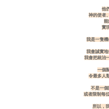
他
神的使者
能
實
我是一隻機
我會誠實地
我會把統治
一個
令最多人
不是一個
或者限制每位
所以，