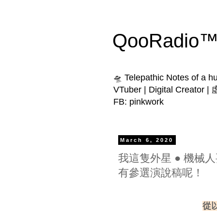
QooRadio™ 
🛸 Telepathic Notes of a 
VTuber | Digital Creator
FB: pinkwork
March 6, 2020
我這隻外星 ● 機械
有參選演說稿呢！
從