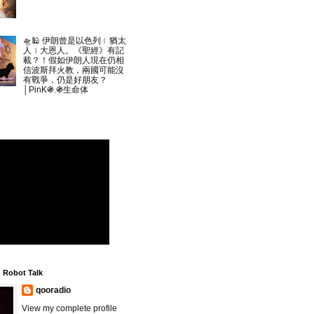
🛸🕌 伊朗曾是以色列﹝猶太
人﹞大恩人。《聖經》有記
載？！假如伊朗人現在仍相
信波斯拜火教，兩國可能沒
有戰爭，仍是好朋友？
│PinK֍.֍生命体
▲
Robot Talk
qooradio
View my complete profile