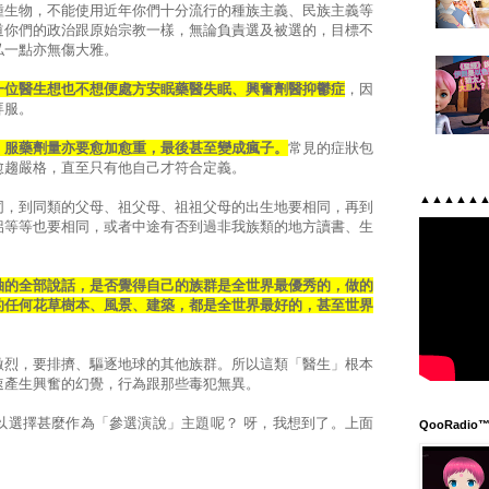
種生物，不能使用近年你們十分流行的種族主義、民族主義等
道你們的政治跟原始宗教一樣，無論負責選及被選的，目標不
私一點亦無傷大雅。
一位醫生想也不想便處方安眠藥醫失眠、興奮劑醫抑鬱症
，因
拜服。
，服藥劑量亦要愈加愈重，最後甚至變成瘋子。
常見的症狀包
愈趨嚴格，直至只有他自己才符合定義。
▲▲▲▲▲
同，到同類的父母、祖父母、祖祖父母的出生地要相同，再到
侶等等也要相同，或者中途有否到過非我族類的地方讀書、生
袖的全部說話，是否覺得自己的族群是全世界最優秀的，做的
的任何花草樹本、風景、建築，都是全世界最好的，甚至世界
激烈，要排擠、驅逐地球的其他族群。所以這類「醫生」根本
速產生興奮的幻覺，行為跟那些毒犯無異。
以選擇甚麼作為「參選演說」主題呢？ 呀，我想到了。上面
QooRadio™ 