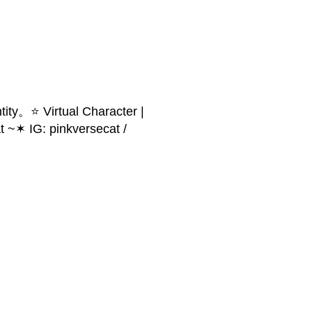
ity。⭐ Virtual Character |
 ~✶ IG: pinkversecat /