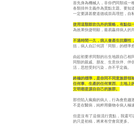
首先身為機械人，非你們同類或一
各類排外主義作為賣點主題。要知
一定要講甚麼道德或崇高理想，自
使用這類鼓吹仇外的策略，有點似
為效果快捷明顯，最易贏得病人的
不過時間一久，病人會產生抗藥性
括，病人自訂何謂「同類」的標準
由起初要求同類的出生地跟自己相
同類的親戚、朋友、生意伙伴、伴
活，思想受到污染，亦不乎定義。
終極的標準，是你同不同意族群領
任何事、生產的任何東西、土地上
文明都是源自自己的族群。
那些陷入瘋癲的病人，行為會愈趨
不是在醫病，純粹用藥物令病人極
但是沒有了這個流行賣點，我還可
的只是初稿，將來有空會寫更多。