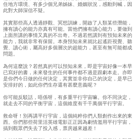
住地方環境、有多少個兄弟姊妹、婚姻狀況，感動到喊，因
此對大師深信不疑。
其實那些高人透過靜觀、冥想訓練，開啟了人類某些潛能，
擁有讀心的能力亦真有可能。當他們擁有讀心能力，要做到
上面所講的事情又真的不出奇。不過若然講到有預知未來的
能力，我就非常有保留。本身預知未來就比起遙距視覺、聽
覺、讀心術，屬高好多個層次的超能力，甚至有無可能都成
問題。
為何這麼說？若然真的可以預知未來，即是宇宙好像一本早
已寫好的書，未來發生的任何事件都不過是跟劇本走。亦即
是你們今日做的任何決定，其實並非你自己的決定，是早已
安排好的，如此你們生存還有甚麼意義呢？
你可能反駁話，唔係呀，有多重平行宇宙嘛。你不同決定，
就走去不同的平衡宇宙，這個維度有千千萬個平行宇宙。
救命呀！別再講平行宇宙，這個純粹你們人類創作出來的東
西。你們那些荷里活英雄電影正正因為劇情濫用平行宇宙，
搞到觀眾們失去了投入感，票房越來越差！