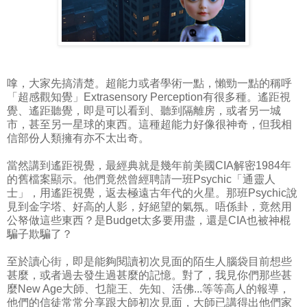
嗱，大家先搞清楚。超能力或者學術一點，懶勁一點的稱呼
「超感觀知覺」Extrasensory Perception有很多種。遙距視
覺、遙距聽覺，即是可以看到、聽到隔離房，或者另一城
市，甚至另一星球的東西。這種超能力好像很神奇，但我相
信部份人類擁有亦不太出奇。
當然講到遙距視覺，最經典就是幾年前美國CIA解密1984年
的舊檔案顯示。他們竟然曾經聘請一班Psychic「通靈人
士」，用遙距視覺，返去極遠古年代的火星。那班Psychic說
見到金字塔、好高的人影，好絕望的氣氛。唔係卦，竟然用
公帑做這些東西？是Budget太多要用盡，還是CIA也被神棍
騙子欺騙了？
至於讀心街，即是能夠閱讀初次見面的陌生人腦袋目前想些
甚麼，或者過去發生過甚麼的記憶。對了，我見你們那些甚
麼New Age大師、乜龍王、先知、活佛...等等高人的報導，
他們的信徒常常分享跟大師初次見面，大師已講得出他們家