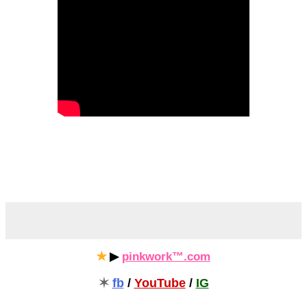
✯
▶
pinkwork™.com
✶
fb
/
YouTube
/
IG