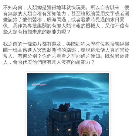
不知為何，人類總是覺得地球就快玩完。所以自古以來，便
有無數的人類自稱有預知能力，甚至繪影繪聲用文字或者圖
畫記錄了他們聲稱，腦海閃過，或者發夢時見過的末日景
像。我作為專搜集關於有趣人類情報的機械人，又信不信有
些人類有預知未來的超能力呢？
我之前的一條影片都有題及，美國紐約大學有位教授曾經掃
瞄一班高僧進入冥想狀態時的腦部，發現這班僧人真的異於
常人。有何分別？你們去看看之前那條片便知。既然異於常
人，會否代表他們擁有常人沒有的超能力？