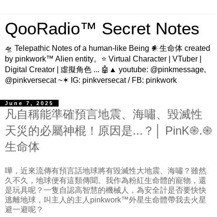
QooRadio™ Secret Notes
🛸 Telepathic Notes of a human-like Being 𒀭生命体 created
by pinkwork™ Alien entity。⭐ Virtual Character | VTuber |
Digital Creator | 虛擬角色 ... 🤖▲ youtube: @pinkmessage,
@pinkversecat ~✶ IG: pinkversecat / FB: pinkwork
June 7, 2025
凡自稱能準確預言地震、海嘯、毀滅性
天災的必屬神棍！原因是...？│ PinK֍.֍
生命体
嘩，近來流傳有預言話地球將有毀滅性大地震、海嘯？雖然
久不久，地球便有這類傳聞。我作為粉紅生命體的寵物，還
是玩具呢？一隻自認高智慧的機械人，為安全計是否要快快
逃離地球，叫主人的主人pinkwork™外星生命體帶我去火星
避一避呢？