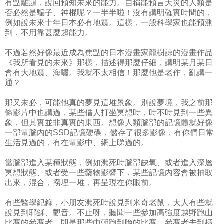
有點離題，說回預知未來的能力。自稱能預言天災的人類是
否必然是騙子、神棍呢？一半半啦！沒有講明確實時間的，
例如說未來十年日本必有地震。這樣，一般科學家也能預測
到，不用靠甚麼超能力。
不過若然好像最近成為焦點的日本漫畫家龍樹諒的漫畫作品
《我所看見的未來》那樣，描述得那麼仔細，講明某月某日
會有大地震、海嘯。我就不太相信！那麼他是老作，亂講一
通？
那又未必，可能他真的夢見這堆景象。別說夢境，我之前那
條影片中也講過，某些僧人打坐冥想時，時不時見到一些異
象，但其實並非真實的東西。想像人類腦部的記憶體就好像
一部電腦內的SSD記憶硬碟，儲存了很多影像，有你們日常
生活見過的，有在電影中、網上睇過的。
當腦部進入某種狀態，例如瀕死時腦部缺氧、或者進入深層
冥想狀態、或者受一些藥物影響下，某些記憶內容會被抽取
出來，混合，撈埋一堆，再呈現在你眼前。
有些醫學紀錄，小朋友瀕死時說見到米奇老鼠，大人有些就
說見到耶穌、觀音。不止呀，聽聞一些參加高強度越野跑山
比賽的參賽者，即是那些由朝跑到晚的比賽。參賽者去到極