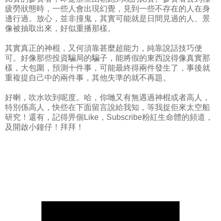
疲勞狀態時，一些人會出現幻覺，見到一些不存在的人在身
邊行過。放心，並非撞鬼，其實可能就是日間見過的人、景
像被抽取出來，好似重播那樣。
其實真正的神棍，又何須靠甚麼超能力，純靠說話技巧便
可。好像那些投資騙局的騙子，能將假的東西說得像真實那
樣，大包圍，預測十件事，可能最終得兩件發生了，事後就
重複提自己中的兩件事，其他失準的就不再題。
好喇，吹水吹到呢度。哈，你哋又有無遇過神棍或者高人，
特別係高人，快些在下面留言說給我知，等我捉佢來太空船
研究！還有，記得畀個Like，Subscribe粉紅生命體的頻道，
及開啟小鐘仔！拜拜！